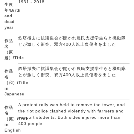
1931 - 2018
生没
年/Birth
and
dead
year
鉄塔撤去に抗議集会が開かれ農民支援学生らと機動隊
作品
とが激しく衝突。双方400人以上負傷者を出した
名
（原
題）/Title
鉄塔撤去に抗議集会が開かれ農民支援学生らと機動隊
作品
とが激しく衝突。双方400人以上負傷者を出した
名
（和）/Title
in
Japanese
A protest rally was held to remove the tower, and
作品
the riot police clashed violently with farmers and
名
support students. Both sides injured more than
（英）/Title
400 people
in
English