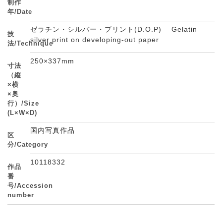
制作
年/Date
ゼラチン・シルバー・プリント(D.O.P) Gelatin
技
silver print on developing-out paper
法/Technique
250×337mm
寸法
（縦
×横
×奥
行）/Size
(L×W×D)
国内写真作品
区
分/Category
10118332
作品
番
号/Accession
number