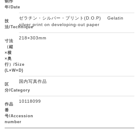
制作
年/Date
ゼラチン・シルバー・プリント(D.O.P) Gelatin
技
silver print on developing-out paper
法/Technique
218×303mm
寸法
（縦
×横
×奥
行）/Size
(L×W×D)
国内写真作品
区
分/Category
10118099
作品
番
号/Accession
number