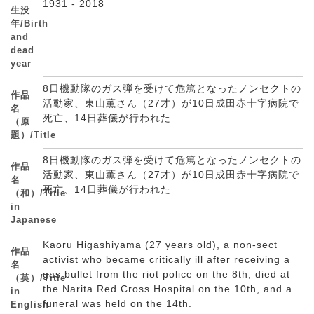
1931 - 2018
生没
年/Birth
and
dead
year
8日機動隊のガス弾を受けて危篤となったノンセクトの
作品
活動家、東山薫さん（27才）が10日成田赤十字病院で
名
死亡、14日葬儀が行われた
（原
題）/Title
8日機動隊のガス弾を受けて危篤となったノンセクトの
作品
活動家、東山薫さん（27才）が10日成田赤十字病院で
名
死亡、14日葬儀が行われた
（和）/Title
in
Japanese
Kaoru Higashiyama (27 years old), a non-sect
作品
activist who became critically ill after receiving a
名
gas bullet from the riot police on the 8th, died at
（英）/Title
the Narita Red Cross Hospital on the 10th, and a
in
funeral was held on the 14th.
English