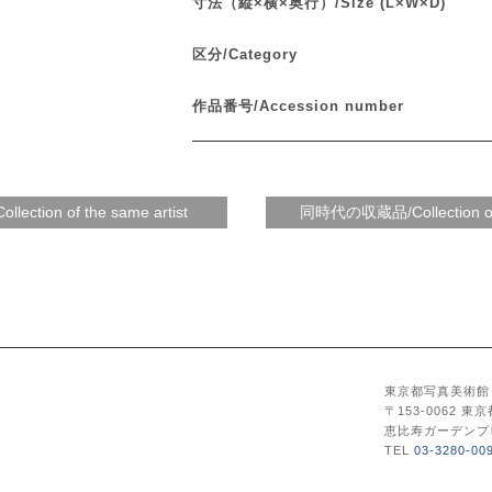
寸法（縦×横×奥行）/Size (L×W×D)
区分/Category
作品番号/Accession number
東京都写真美術館
〒153-0062 東
恵比寿ガーデンプ
TEL
03-3280-00