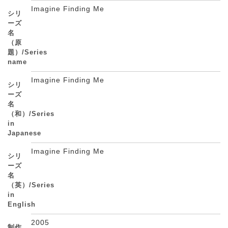
Imagine Finding Me
シリ
ーズ
名
（原
題）/Series
name
Imagine Finding Me
シリ
ーズ
名
（和）/Series
in
Japanese
Imagine Finding Me
シリ
ーズ
名
（英）/Series
in
English
2005
制作