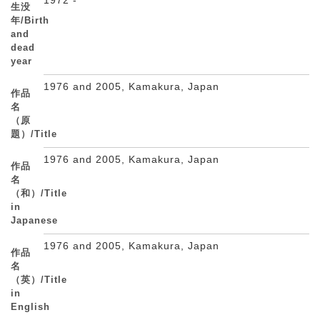
生没
年/Birth
and
dead
year
1976 and 2005, Kamakura, Japan
作品
名
（原
題）/Title
1976 and 2005, Kamakura, Japan
作品
名
（和）/Title
in
Japanese
1976 and 2005, Kamakura, Japan
作品
名
（英）/Title
in
English