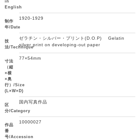
in
English
1920-1929
制作
年/Date
ゼラチン・シルバー・プリント(D.O.P) Gelatin
技
silver print on developing-out paper
法/Technique
77×54mm
寸法
（縦
×横
×奥
行）/Size
(L×W×D)
国内写真作品
区
分/Category
10000027
作品
番
号/Accession