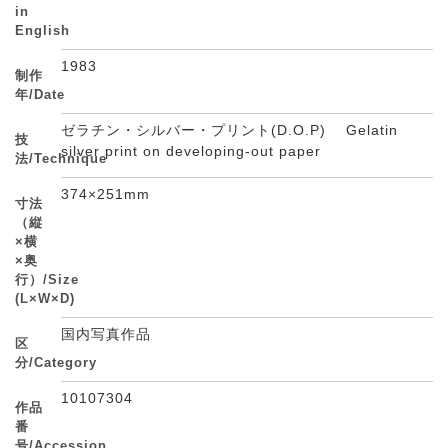
in
English
1983
制作
年/Date
ゼラチン・シルバー・プリント(D.O.P) Gelatin
技
silver print on developing-out paper
法/Technique
374×251mm
寸法
（縦
×横
×奥
行）/Size
(L×W×D)
国内写真作品
区
分/Category
10107304
作品
番
号/Accession