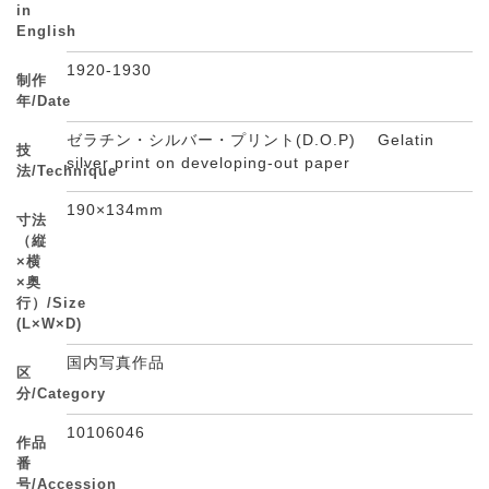
in
English
1920-1930
制作
年/Date
ゼラチン・シルバー・プリント(D.O.P) Gelatin
技
silver print on developing-out paper
法/Technique
190×134mm
寸法
（縦
×横
×奥
行）/Size
(L×W×D)
国内写真作品
区
分/Category
10106046
作品
番
号/Accession