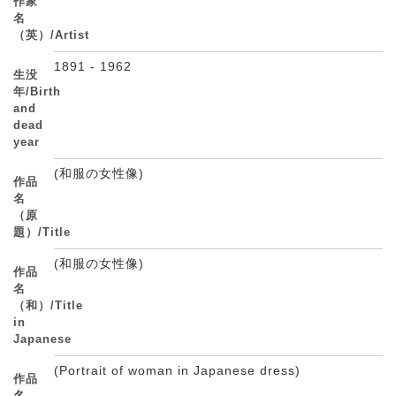
作家
名
（英）/Artist
1891 - 1962
生没
年/Birth
and
dead
year
(和服の女性像)
作品
名
（原
題）/Title
(和服の女性像)
作品
名
（和）/Title
in
Japanese
(Portrait of woman in Japanese dress)
作品
名