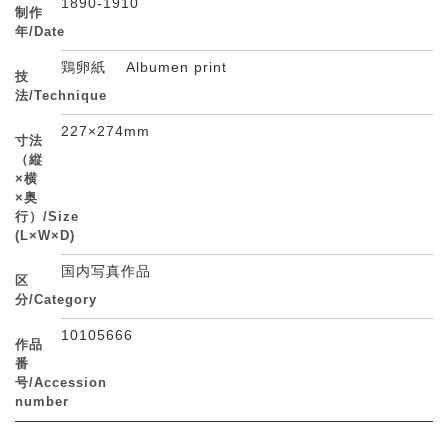
1890-1910
制作
年/Date
鶏卵紙 Albumen print
技
法/Technique
227×274mm
寸法
（縦
×横
×奥
行）/Size
(L×W×D)
国内写真作品
区
分/Category
10105666
作品
番
号/Accession
number