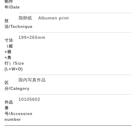
制作
年/Date
鶏卵紙 Albumen print
技
法/Technique
199×265mm
寸法
（縦
×横
×奥
行）/Size
(L×W×D)
国内写真作品
区
分/Category
10105602
作品
番
号/Accession
number