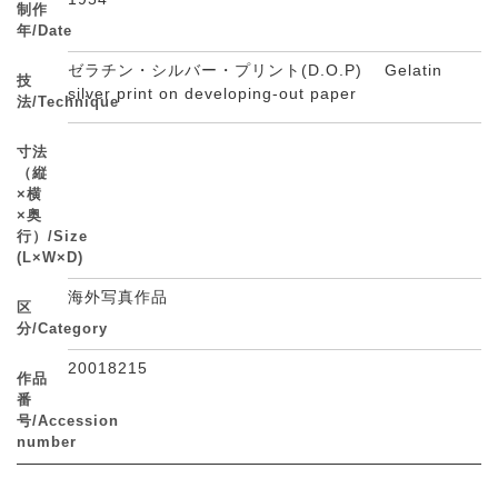
制作
年/Date
ゼラチン・シルバー・プリント(D.O.P) Gelatin
技
silver print on developing-out paper
法/Technique
寸法
（縦
×横
×奥
行）/Size
(L×W×D)
海外写真作品
区
分/Category
20018215
作品
番
号/Accession
number