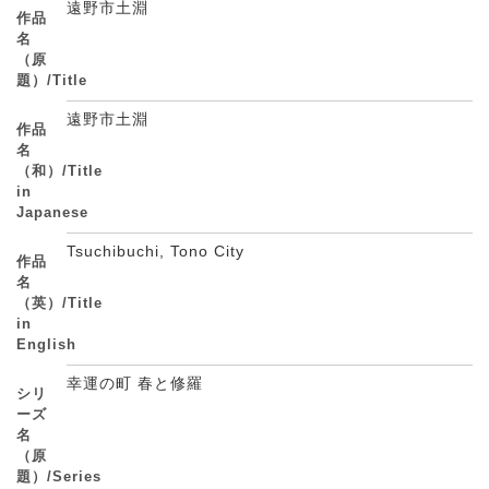
遠野市土淵
作品
名
（原
題）/Title
遠野市土淵
作品
名
（和）/Title
in
Japanese
Tsuchibuchi, Tono City
作品
名
（英）/Title
in
English
幸運の町 春と修羅
シリ
ーズ
名
（原
題）/Series