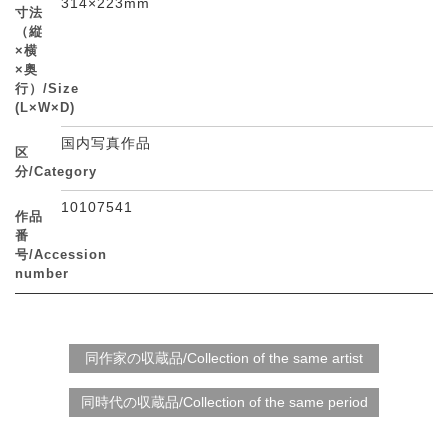
314×223mm
寸法
（縦
×横
×奥
行）/Size
(L×W×D)
国内写真作品
区
分/Category
10107541
作品
番
号/Accession
number