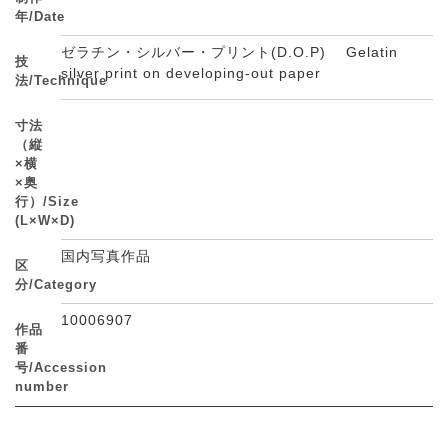
年/Date
ゼラチン・シルバー・プリント(D.O.P) Gelatin
技
silver print on developing-out paper
法/Technique
寸法
（縦
×横
×奥
行）/Size
(L×W×D)
国内写真作品
区
分/Category
10006907
作品
番
号/Accession
number