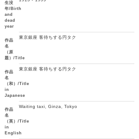
生没
年/Birth
and
dead
year
東京銀座 客待ちする円タク
作品
名
（原
題）/Title
東京銀座 客待ちする円タク
作品
名
（和）/Title
in
Japanese
Waiting taxi, Ginza, Tokyo
作品
名
（英）/Title
in
English