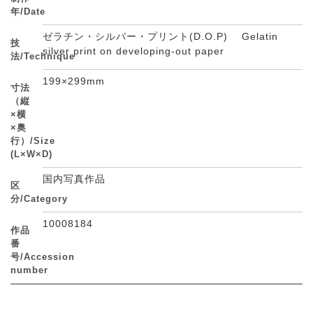
年/Date
ゼラチン・シルバー・プリント(D.O.P) Gelatin
技
silver print on developing-out paper
法/Technique
199×299mm
寸法
（縦
×横
×奥
行）/Size
(L×W×D)
国内写真作品
区
分/Category
10008184
作品
番
号/Accession
number