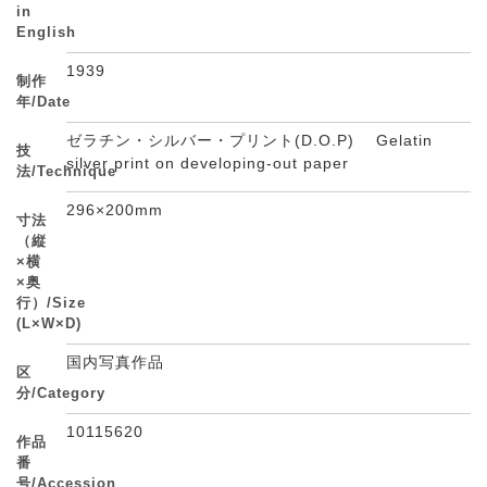
in
English
1939
制作
年/Date
ゼラチン・シルバー・プリント(D.O.P) Gelatin
技
silver print on developing-out paper
法/Technique
296×200mm
寸法
（縦
×横
×奥
行）/Size
(L×W×D)
国内写真作品
区
分/Category
10115620
作品
番
号/Accession