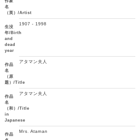
作家
名
（英）/Artist
1907 - 1998
生没
年/Birth
and
dead
year
アタマン夫人
作品
名
（原
題）/Title
アタマン夫人
作品
名
（和）/Title
in
Japanese
Mrs. Ataman
作品