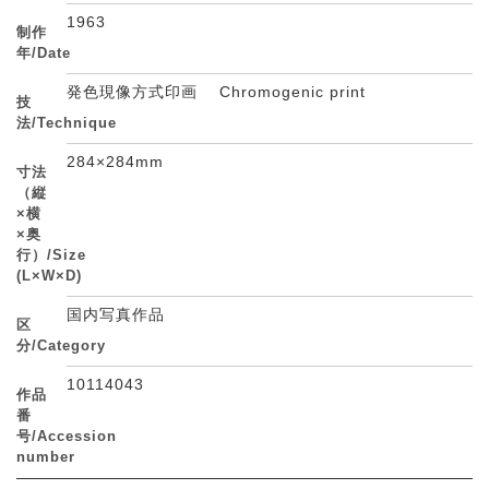
1963
制作
年/Date
発色現像方式印画 Chromogenic print
技
法/Technique
284×284mm
寸法
（縦
×横
×奥
行）/Size
(L×W×D)
国内写真作品
区
分/Category
10114043
作品
番
号/Accession
number