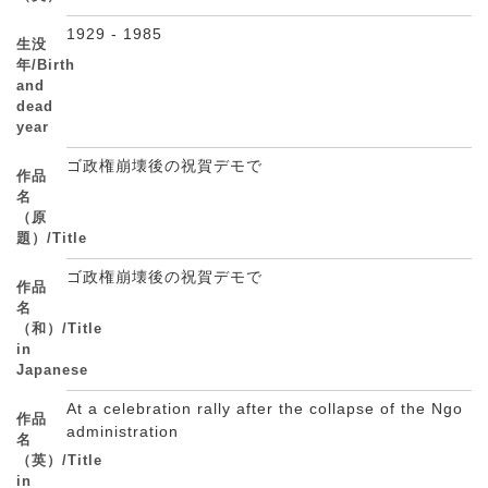
1929 - 1985
生没
年/Birth
and
dead
year
ゴ政権崩壊後の祝賀デモで
作品
名
（原
題）/Title
ゴ政権崩壊後の祝賀デモで
作品
名
（和）/Title
in
Japanese
At a celebration rally after the collapse of the Ngo
作品
administration
名
（英）/Title
in