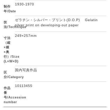
1930-1970
制作
年/Date
ゼラチン・シルバー・プリント(D.O.P) Gelatin
技
silver print on developing-out paper
法/Technique
249×257mm
寸法
（縦
×横
×奥
行）/Size
(L×W×D)
国内写真作品
区
分/Category
10113455
作品
番
号/Accession
number