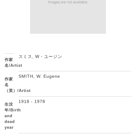
スミス, W・ユージン
作家
名/Artist
SMITH, W. Eugene
作家
名
（英）/Artist
1918 - 1978
生没
年/Birth
and
dead
year