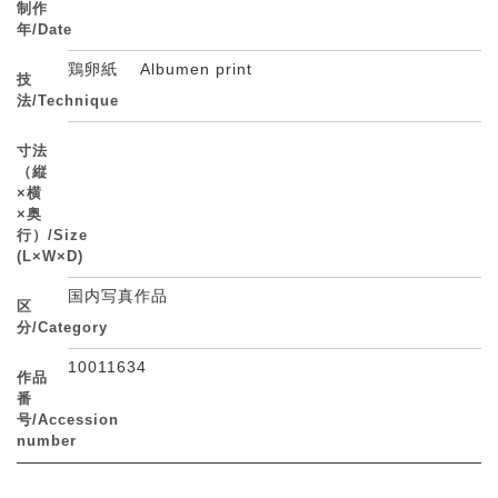
制作
年/Date
鶏卵紙 Albumen print
技
法/Technique
寸法
（縦
×横
×奥
行）/Size
(L×W×D)
国内写真作品
区
分/Category
10011634
作品
番
号/Accession
number