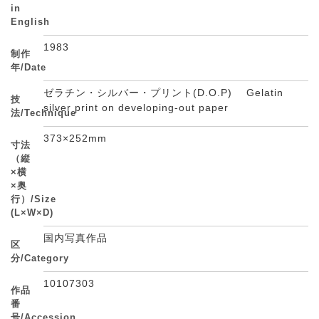
in
English
1983
制作
年/Date
ゼラチン・シルバー・プリント(D.O.P) Gelatin
技
silver print on developing-out paper
法/Technique
373×252mm
寸法
（縦
×横
×奥
行）/Size
(L×W×D)
国内写真作品
区
分/Category
10107303
作品
番
号/Accession