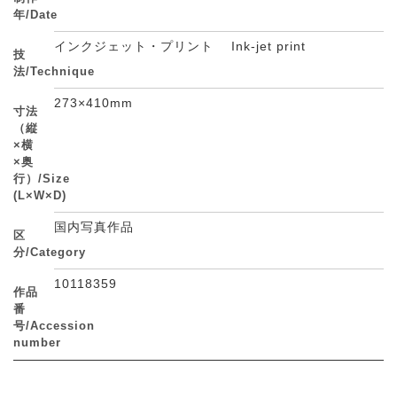
年/Date
インクジェット・プリント Ink-jet print
技
法/Technique
273×410mm
寸法
（縦
×横
×奥
行）/Size
(L×W×D)
国内写真作品
区
分/Category
10118359
作品
番
号/Accession
number