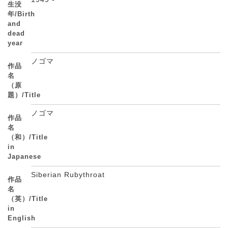
生没
年/Birth
and
dead
year
ノゴマ
作品
名
（原
題）/Title
ノゴマ
作品
名
（和）/Title
in
Japanese
Siberian Rubythroat
作品
名
（英）/Title
in
English