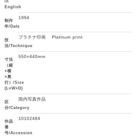
in
English
1994
制作
年/Date
プラチナ印画 Platinum print
技
法/Technique
550×440mm
寸法
（縦
×横
×奥
行）/Size
(L×W×D)
国内写真作品
区
分/Category
10102484
作品
番
号/Accession