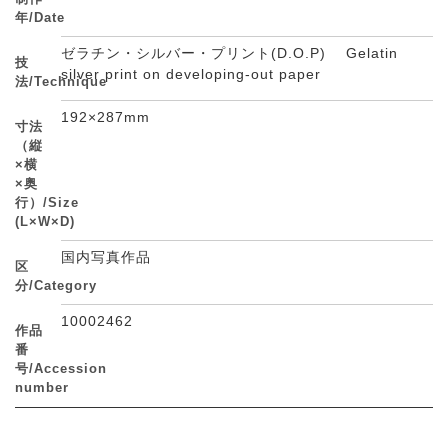
年/Date
ゼラチン・シルバー・プリント(D.O.P) Gelatin
技
silver print on developing-out paper
法/Technique
192×287mm
寸法
（縦
×横
×奥
行）/Size
(L×W×D)
国内写真作品
区
分/Category
10002462
作品
番
号/Accession
number