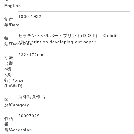
in
English
1930-1932
制作
年/Date
ゼラチン・シルバー・プリント(D.O.P) Gelatin
技
silver print on developing-out paper
法/Technique
232×172mm
寸法
（縦
×横
×奥
行）/Size
(L×W×D)
海外写真作品
区
分/Category
20007029
作品
番
号/Accession