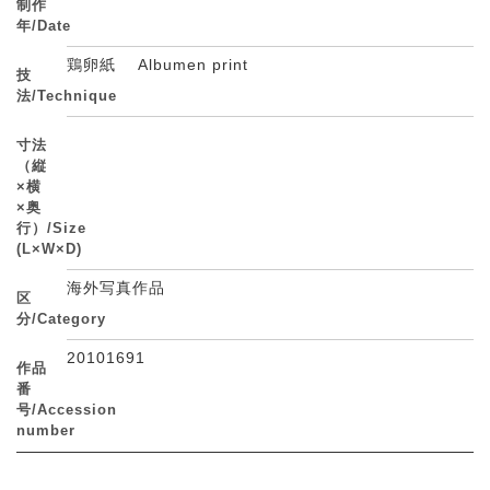
制作
年/Date
鶏卵紙 Albumen print
技
法/Technique
寸法
（縦
×横
×奥
行）/Size
(L×W×D)
海外写真作品
区
分/Category
20101691
作品
番
号/Accession
number