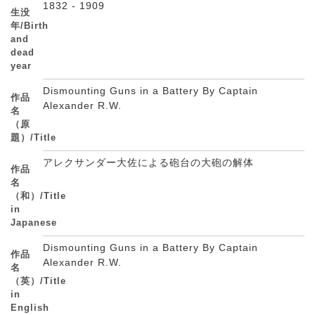
1832 - 1909
生没
年/Birth
and
dead
year
Dismounting Guns in a Battery By Captain
作品
Alexander R.W.
名
（原
題）/Title
アレクサンダー大佐による砲台の大砲の解体
作品
名
（和）/Title
in
Japanese
Dismounting Guns in a Battery By Captain
作品
Alexander R.W.
名
（英）/Title
in
English