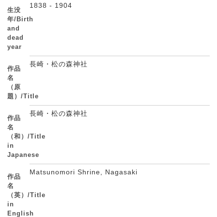
1838 - 1904
生没
年/Birth
and
dead
year
長崎・松の森神社
作品
名
（原
題）/Title
長崎・松の森神社
作品
名
（和）/Title
in
Japanese
Matsunomori Shrine, Nagasaki
作品
名
（英）/Title
in
English