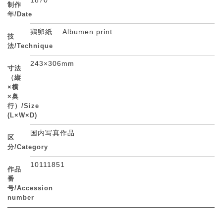
1870
制作
年/Date
鶏卵紙 Albumen print
技
法/Technique
243×306mm
寸法
（縦
×横
×奥
行）/Size
(L×W×D)
国内写真作品
区
分/Category
10111851
作品
番
号/Accession
number