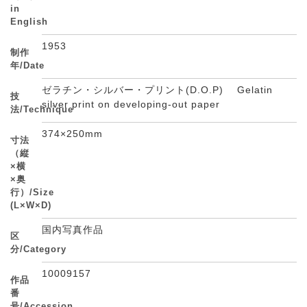
in
English
1953
制作
年/Date
ゼラチン・シルバー・プリント(D.O.P) Gelatin
技
silver print on developing-out paper
法/Technique
374×250mm
寸法
（縦
×横
×奥
行）/Size
(L×W×D)
国内写真作品
区
分/Category
10009157
作品
番
号/Accession