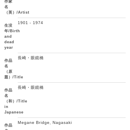
作家
名
（英）/Artist
1901 - 1974
生没
年/Birth
and
dead
year
長崎・眼鏡橋
作品
名
（原
題）/Title
長崎・眼鏡橋
作品
名
（和）/Title
in
Japanese
Megane Bridge, Nagasaki
作品