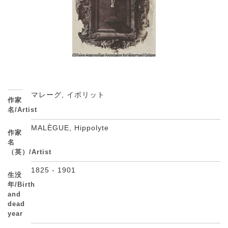
マレーグ, イポリット
作家
名/Artist
MALÈGUE, Hippolyte
作家
名
（英）/Artist
1825 - 1901
生没
年/Birth
and
dead
year