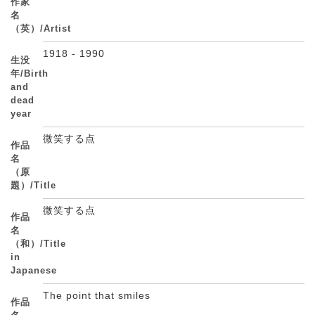
作家
名
（英）/Artist
1918 - 1990
生没
年/Birth
and
dead
year
微笑する点
作品
名
（原
題）/Title
微笑する点
作品
名
（和）/Title
in
Japanese
The point that smiles
作品