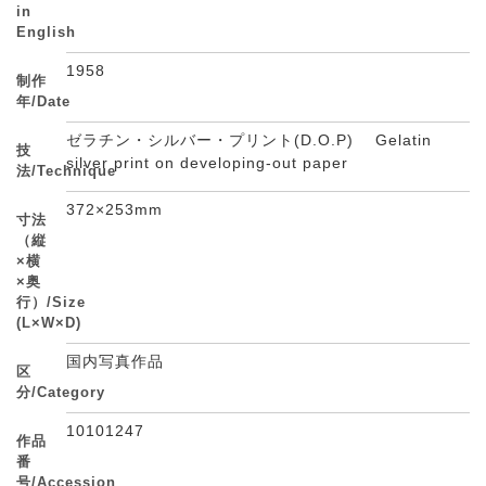
in
English
1958
制作
年/Date
ゼラチン・シルバー・プリント(D.O.P) Gelatin
技
silver print on developing-out paper
法/Technique
372×253mm
寸法
（縦
×横
×奥
行）/Size
(L×W×D)
国内写真作品
区
分/Category
10101247
作品
番
号/Accession