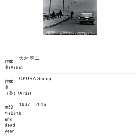
大倉 舜二
作家
名/Artist
OKURA Shunji
作家
名
（英）/Artist
1937 - 2015
生没
年/Birth
and
dead
year