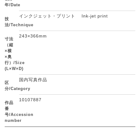
年/Date
インクジェット・プリント Ink-jet print
技
法/Technique
243×366mm
寸法
（縦
×横
×奥
行）/Size
(L×W×D)
国内写真作品
区
分/Category
10107887
作品
番
号/Accession
number