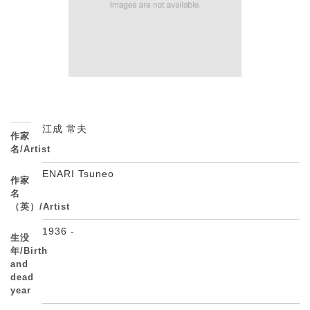
江成 常夫
作家
名/Artist
ENARI Tsuneo
作家
名
（英）/Artist
1936 -
生没
年/Birth
and
dead
year