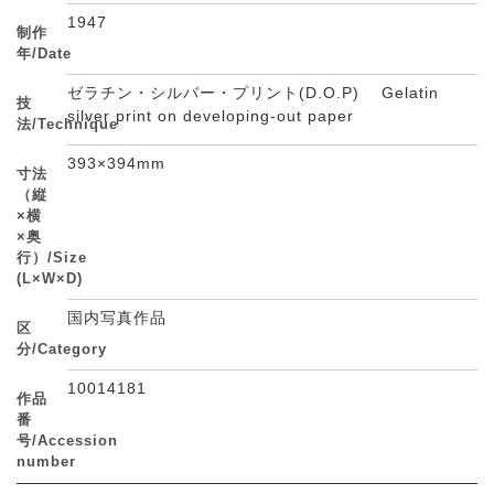
1947
制作
年/Date
ゼラチン・シルバー・プリント(D.O.P) Gelatin
技
silver print on developing-out paper
法/Technique
393×394mm
寸法
（縦
×横
×奥
行）/Size
(L×W×D)
国内写真作品
区
分/Category
10014181
作品
番
号/Accession
number