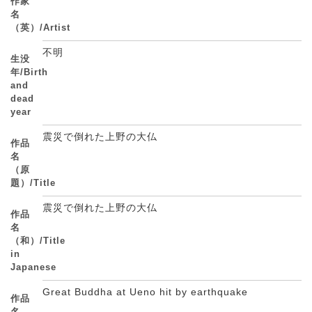
作家
名
（英）/Artist
不明
生没
年/Birth
and
dead
year
震災で倒れた上野の大仏
作品
名
（原
題）/Title
震災で倒れた上野の大仏
作品
名
（和）/Title
in
Japanese
Great Buddha at Ueno hit by earthquake
作品
名