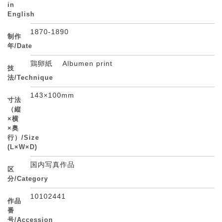
in
English
1870-1890
制作
年/Date
鶏卵紙 Albumen print
技
法/Technique
143×100mm
寸法
（縦
×横
×奥
行）/Size
(L×W×D)
国内写真作品
区
分/Category
10102441
作品
番
号/Accession