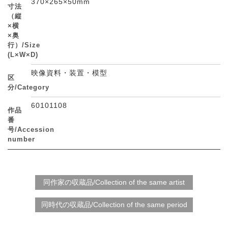
370×265×50mm
寸法
（縦
×横
×奥
行）/Size
(L×W×D)
映像資料・装置・模型
区
分/Category
60101108
作品
番
号/Accession
number