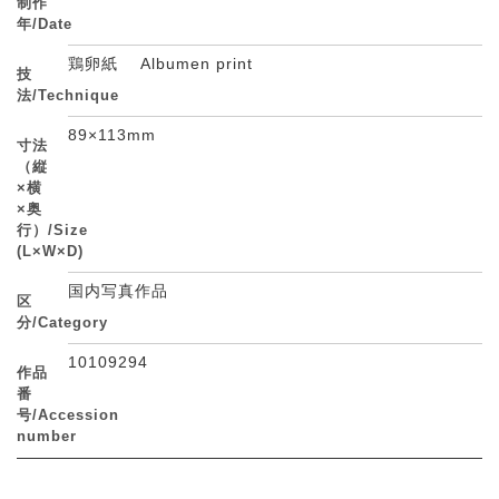
制作
年/Date
鶏卵紙 Albumen print
技
法/Technique
89×113mm
寸法
（縦
×横
×奥
行）/Size
(L×W×D)
国内写真作品
区
分/Category
10109294
作品
番
号/Accession
number