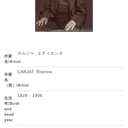
カルジャ, エティエンヌ
作家
名/Artist
CARJAT, Étienne
作家
名
（英）/Artist
1828 - 1906
生没
年/Birth
and
dead
year