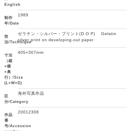
English
1989
制作
年/Date
ゼラチン・シルバー・プリント(D.O.P) Gelatin
技
silver print on developing-out paper
法/Technique
405×307mm
寸法
（縦
×横
×奥
行）/Size
(L×W×D)
海外写真作品
区
分/Category
20012308
作品
番
号/Accession