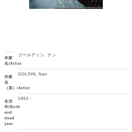
ゴールディン, ナン
作家
名/Artist
GOLDIN, Nan
作家
名
（英）/Artist
1953 -
生没
年/Birth
and
dead
year