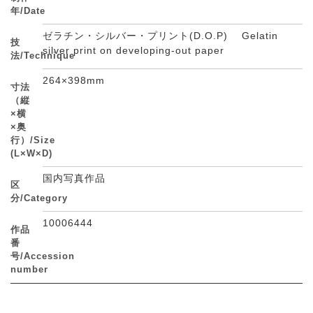
年/Date
ゼラチン・シルバー・プリント(D.O.P) Gelatin
技
silver print on developing-out paper
法/Technique
264×398mm
寸法
（縦
×横
×奥
行）/Size
(L×W×D)
国内写真作品
区
分/Category
10006444
作品
番
号/Accession
number