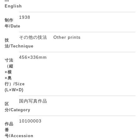
in
English
1938
制作
年/Date
その他の技法 Other prints
技
法/Technique
456×336mm
寸法
（縦
×横
×奥
行）/Size
(L×W×D)
国内写真作品
区
分/Category
10100003
作品
番
号/Accession