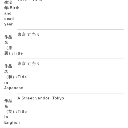
生没
年/Birth
and
dead
year
東京 辻売り
作品
名
（原
題）/Title
東京 辻売り
作品
名
（和）/Title
in
Japanese
A Street vendor, Tokyo
作品
名
（英）/Title
in
English