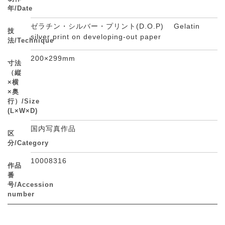
年/Date
ゼラチン・シルバー・プリント(D.O.P) Gelatin
技
silver print on developing-out paper
法/Technique
200×299mm
寸法
（縦
×横
×奥
行）/Size
(L×W×D)
国内写真作品
区
分/Category
10008316
作品
番
号/Accession
number