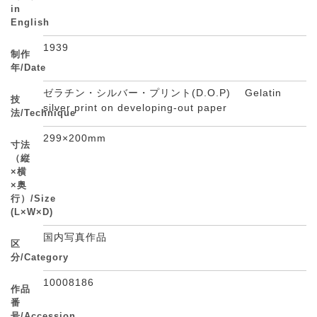
in
English
1939
制作
年/Date
ゼラチン・シルバー・プリント(D.O.P) Gelatin
技
silver print on developing-out paper
法/Technique
299×200mm
寸法
（縦
×横
×奥
行）/Size
(L×W×D)
国内写真作品
区
分/Category
10008186
作品
番
号/Accession