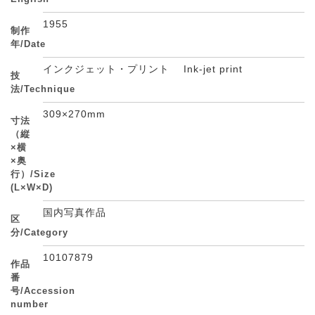
1955
制作
年/Date
インクジェット・プリント Ink-jet print
技
法/Technique
309×270mm
寸法
（縦
×横
×奥
行）/Size
(L×W×D)
国内写真作品
区
分/Category
10107879
作品
番
号/Accession
number