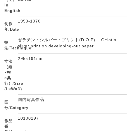
in
English
1959-1970
制作
年/Date
ゼラチン・シルバー・プリント(D.O.P) Gelatin
技
silver print on developing-out paper
法/Technique
295×191mm
寸法
（縦
×横
×奥
行）/Size
(L×W×D)
国内写真作品
区
分/Category
10100297
作品
番