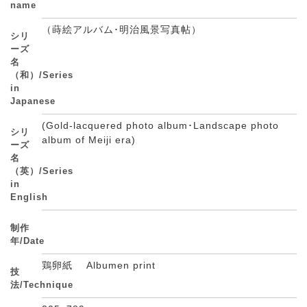
name
（蒔絵アルバム･明治風景写真帖）
シリ
ーズ
名
（和）/Series
in
Japanese
(Gold-lacquered photo album･Landscape photo
シリ
album of Meiji era)
ーズ
名
（英）/Series
in
English
制作
年/Date
鶏卵紙 Albumen print
技
法/Technique