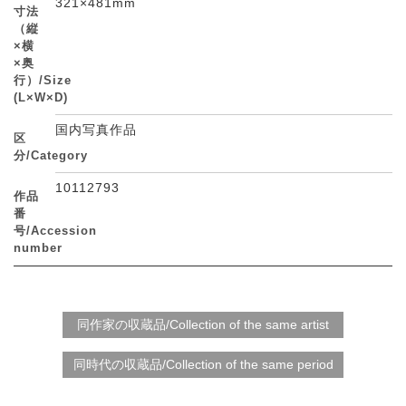
321×481mm
寸法
（縦
×横
×奥
行）/Size
(L×W×D)
国内写真作品
区
分/Category
10112793
作品
番
号/Accession
number