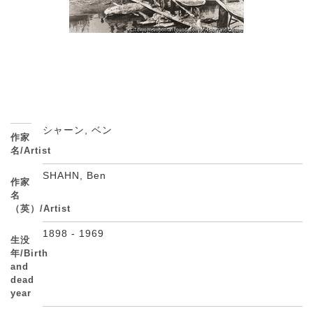
シャーン, ベン
作家
名/Artist
SHAHN, Ben
作家
名
（英）/Artist
1898 - 1969
生没
年/Birth
and
dead
year