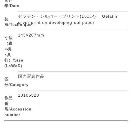
制作
年/Date
ゼラチン・シルバー・プリント(D.O.P) Gelatin
技
silver print on developing-out paper
法/Technique
145×207mm
寸法
（縦
×横
×奥
行）/Size
(L×W×D)
国内写真作品
区
分/Category
10105523
作品
番
号/Accession
number